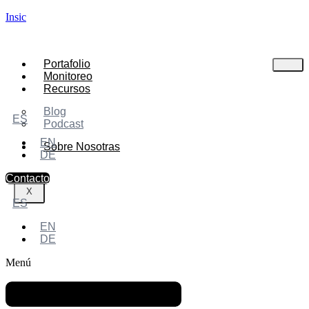
Insic
Portafolio
Monitoreo
Recursos
Blog
ES
Podcast
EN
Sobre Nosotras
DE
Contacto
X
ES
EN
DE
Menú