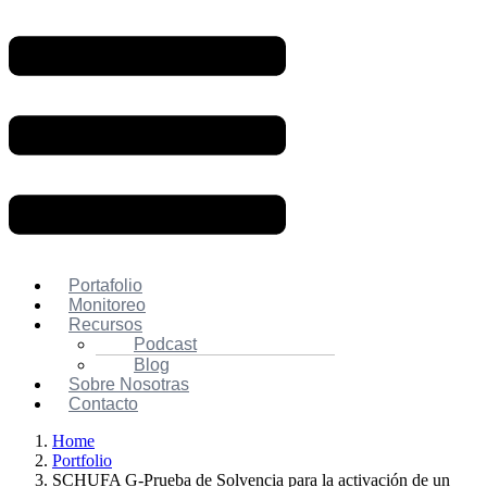
Portafolio
Monitoreo
Recursos
Podcast
Blog
Sobre Nosotras
Contacto
Home
Portfolio
SCHUFA G-Prueba de Solvencia para la activación de un