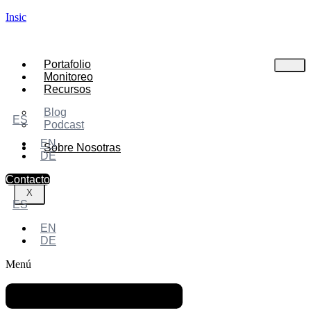
Insic
Portafolio
Monitoreo
Recursos
Blog
ES
Podcast
EN
Sobre Nosotras
DE
Contacto
X
ES
EN
DE
Menú