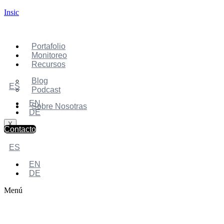
Insic
Portafolio
Monitoreo
Recursos
Blog
ES
Podcast
EN
Sobre Nosotras
DE
X
Contacto
ES
EN
DE
Menú