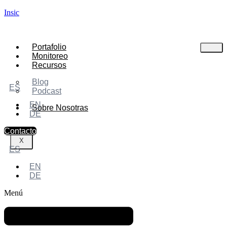
Insic
Portafolio
Monitoreo
Recursos
Blog
ES
Podcast
EN
Sobre Nosotras
DE
Contacto
X
ES
EN
DE
Menú