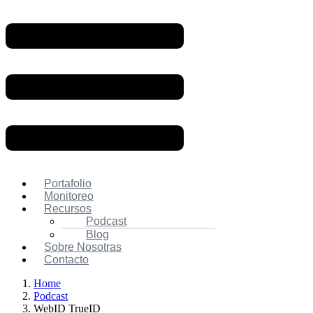
Portafolio
Monitoreo
Recursos
Podcast
Blog
Sobre Nosotras
Contacto
Home
Podcast
WebID TrueID