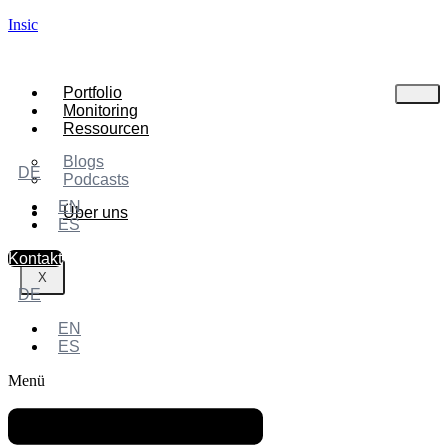
Insic
Portfolio
Monitoring
Ressourcen
Blogs
DE
Podcasts
EN
Über uns
ES
Kontakt
X
DE
EN
ES
Menü