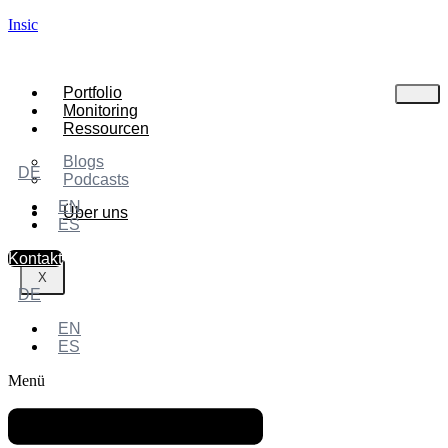
Insic
Portfolio
Monitoring
Ressourcen
Blogs
DE
Podcasts
EN
Über uns
ES
Kontakt
X
DE
EN
ES
Menü