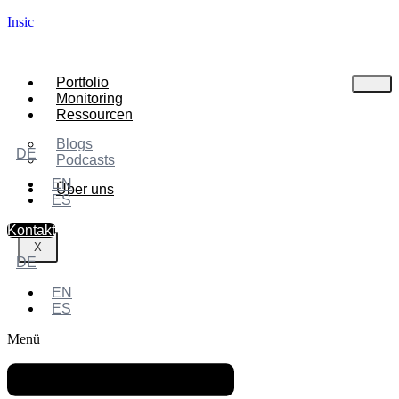
Insic
Portfolio
Monitoring
Ressourcen
Blogs
DE
Podcasts
EN
Über uns
ES
Kontakt
X
DE
EN
ES
Menü